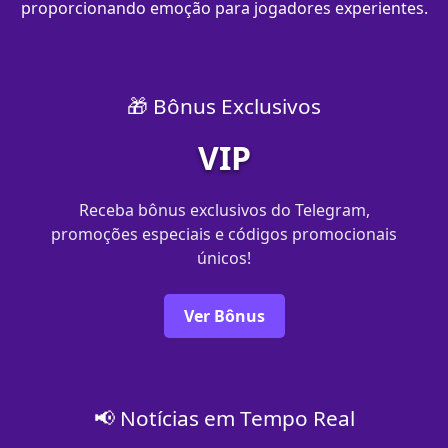
proporcionando emoção para jogadores experientes.
🎁 Bônus Exclusivos
VIP
Receba bônus exclusivos do Telegram,
promoções especiais e códigos promocionais
únicos!
Ver Bônus
📢 Notícias em Tempo Real