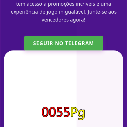
tem acesso a promoções incríveis e uma
experiência de jogo inigualável. Junte-se aos
vencedores agora!
SEGUIR NO TELEGRAM