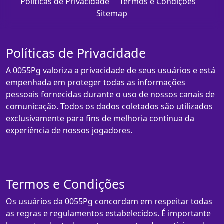
Políticas de Privacidade
Termos e Condições
Sitemap
Políticas de Privacidade
A 0055Pg valoriza a privacidade de seus usuários e está
empenhada em proteger todas as informações
pessoais fornecidas durante o uso de nossos canais de
comunicação. Todos os dados coletados são utilizados
exclusivamente para fins de melhoria contínua da
experiência de nossos jogadores.
Termos e Condições
Os usuários da 0055Pg concordam em respeitar todas
as regras e regulamentos estabelecidos. É importante