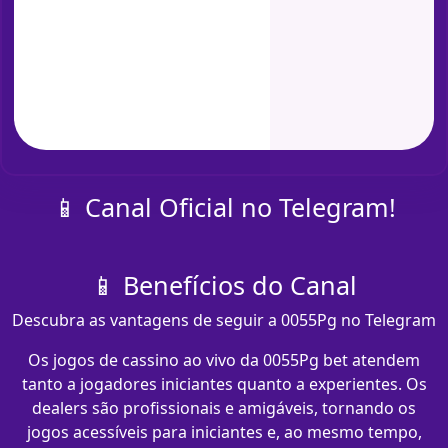
📱 Canal Oficial no Telegram!
📱 Benefícios do Canal
Descubra as vantagens de seguir a 0055Pg no Telegram
Os jogos de cassino ao vivo da 0055Pg bet atendem
tanto a jogadores iniciantes quanto a experientes. Os
dealers são profissionais e amigáveis, tornando os
jogos acessíveis para iniciantes e, ao mesmo tempo,