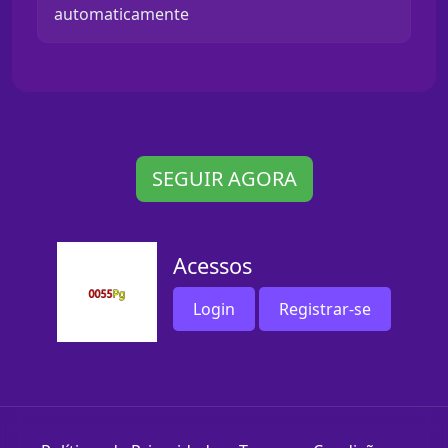
automaticamente
SEGUIR AGORA
Acessos
Login
Registrar-se