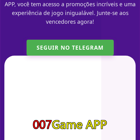
APP, você tem acesso a promoções incríveis e uma
experiência de jogo inigualável. Junte-se aos
vencedores agora!
SEGUIR NO TELEGRAM