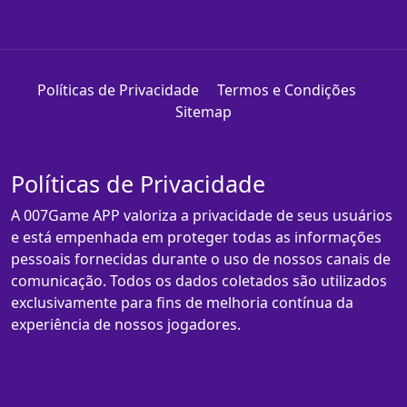
Políticas de Privacidade
Termos e Condições
Sitemap
Políticas de Privacidade
A 007Game APP valoriza a privacidade de seus usuários
e está empenhada em proteger todas as informações
pessoais fornecidas durante o uso de nossos canais de
comunicação. Todos os dados coletados são utilizados
exclusivamente para fins de melhoria contínua da
experiência de nossos jogadores.