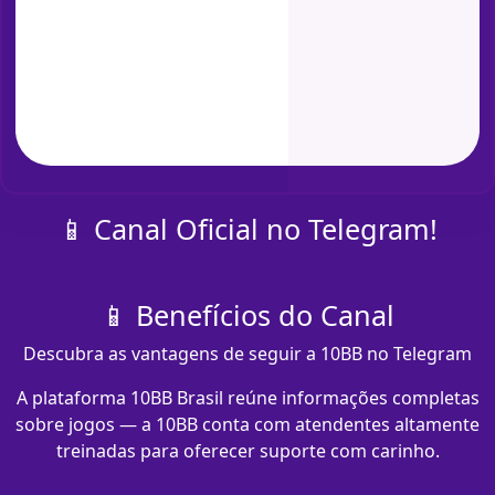
📱 Canal Oficial no Telegram!
📱 Benefícios do Canal
Descubra as vantagens de seguir a 10BB no Telegram
A plataforma 10BB Brasil reúne informações completas
sobre jogos — a 10BB conta com atendentes altamente
treinadas para oferecer suporte com carinho.