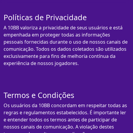
Políticas de Privacidade
A 10BB valoriza a privacidade de seus usuários e está
empenhada em proteger todas as informações
pessoais fornecidas durante o uso de nossos canais de
comunicação. Todos os dados coletados são utilizados
exclusivamente para fins de melhoria contínua da
experiência de nossos jogadores.
Termos e Condições
Os usuários da 10BB concordam em respeitar todas as
regras e regulamentos estabelecidos. É importante ler
e entender todos os termos antes de participar de
nossos canais de comunicação. A violação destes