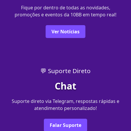
Fique por dentro de todas as novidades,
promoções e eventos da 10BB em tempo real!
Ver Notícias
💬 Suporte Direto
Chat
Suporte direto via Telegram, respostas rápidas e
atendimento personalizado!
Falar Suporte