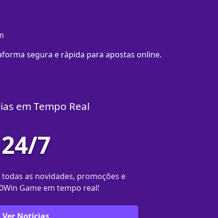
m
aforma segura e rápida para apostas online.
cias em Tempo Real
24/7
e todas as novidades, promoções e
10Win Game em tempo real!
Ver Notícias