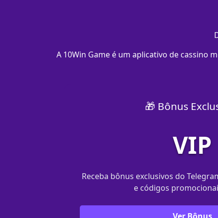
A 10Win Game é um aplicativo de cassino mó
🎁 Bônus Exclu
VIP
Receba bônus exclusivos do Telegra
e códigos promocionai
Ver Bônus