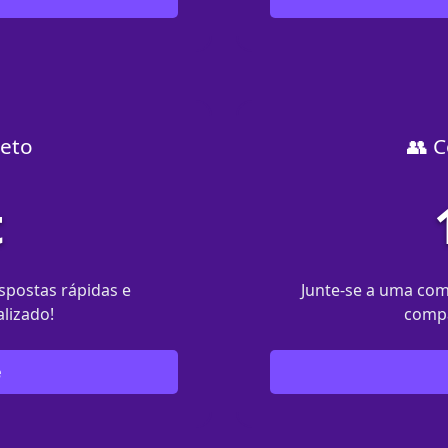
reto
👥 
t
espostas rápidas e
Junte-se a uma com
lizado!
compa
e