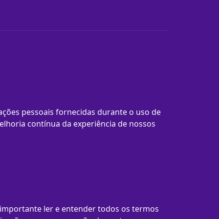
ações pessoais fornecidas durante o uso de
elhoria contínua da experiência de nossos
importante ler e entender todos os termos