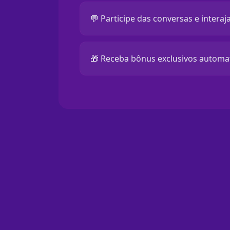
💬 Participe das conversas e interaj
🎁 Receba bônus exclusivos autom