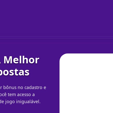
A Melhor
postas
r bônus no cadastro e
ocê tem acesso a
e jogo inigualável.