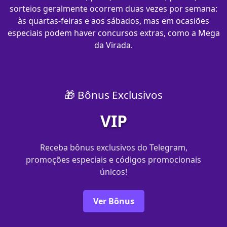
sorteios geralmente ocorrem duas vezes por semana:
às quartas-feiras e aos sábados, mas em ocasiões
especiais podem haver concursos extras, como a Mega
da Virada.
🎁 Bônus Exclusivos
VIP
Receba bônus exclusivos do Telegram,
promoções especiais e códigos promocionais
únicos!
Ver Bônus