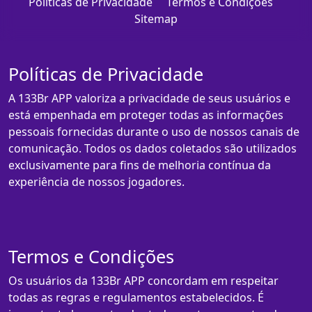
Políticas de Privacidade
Termos e Condições
Sitemap
Políticas de Privacidade
A 133Br APP valoriza a privacidade de seus usuários e
está empenhada em proteger todas as informações
pessoais fornecidas durante o uso de nossos canais de
comunicação. Todos os dados coletados são utilizados
exclusivamente para fins de melhoria contínua da
experiência de nossos jogadores.
Termos e Condições
Os usuários da 133Br APP concordam em respeitar
todas as regras e regulamentos estabelecidos. É