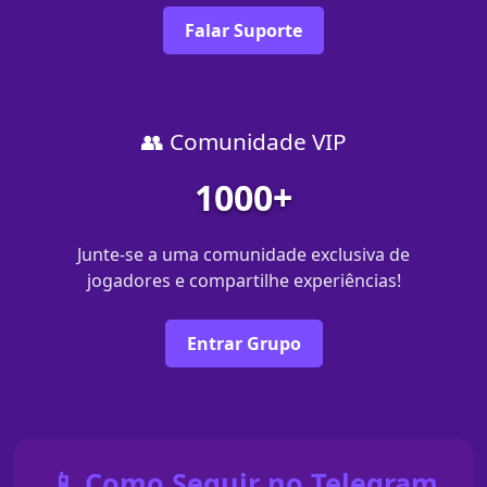
Falar Suporte
👥 Comunidade VIP
1000+
Junte-se a uma comunidade exclusiva de
jogadores e compartilhe experiências!
Entrar Grupo
📱 Como Seguir no Telegram