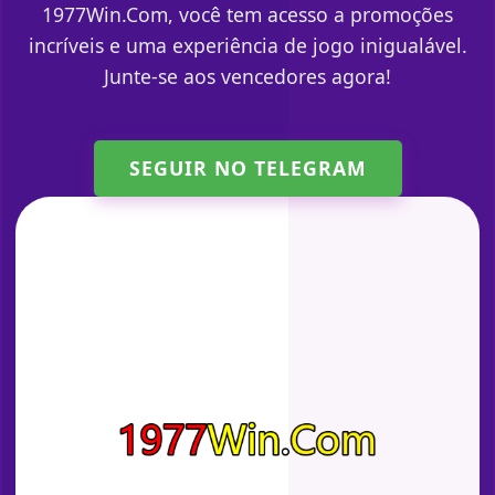
1977Win.Com, você tem acesso a promoções
incríveis e uma experiência de jogo inigualável.
Junte-se aos vencedores agora!
SEGUIR NO TELEGRAM