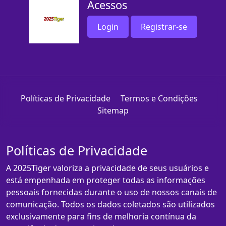
Acessos
Login
Registrar-se
Políticas de Privacidade
Termos e Condições
Sitemap
Políticas de Privacidade
A 2025Tiger valoriza a privacidade de seus usuários e
está empenhada em proteger todas as informações
pessoais fornecidas durante o uso de nossos canais de
comunicação. Todos os dados coletados são utilizados
exclusivamente para fins de melhoria contínua da