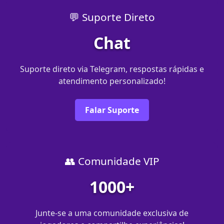
💬 Suporte Direto
Chat
Suporte direto via Telegram, respostas rápidas e
atendimento personalizado!
Falar Suporte
👥 Comunidade VIP
1000+
Junte-se a uma comunidade exclusiva de