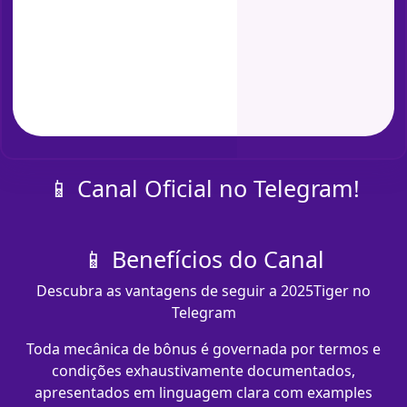
📱 Canal Oficial no Telegram!
📱 Benefícios do Canal
Descubra as vantagens de seguir a 2025Tiger no
Telegram
Toda mecânica de bônus é governada por termos e
condições exhaustivamente documentados,
apresentados em linguagem clara com examples