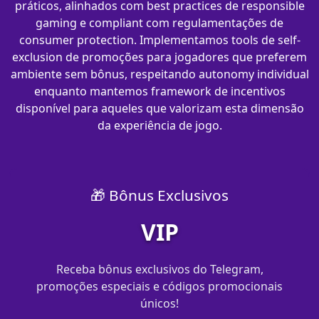
práticos, alinhados com best practices de responsible
gaming e compliant com regulamentações de
consumer protection. Implementamos tools de self-
exclusion de promoções para jogadores que preferem
ambiente sem bônus, respeitando autonomy individual
enquanto mantemos framework de incentivos
disponível para aqueles que valorizam esta dimensão
da experiência de jogo.
🎁 Bônus Exclusivos
VIP
Receba bônus exclusivos do Telegram,
promoções especiais e códigos promocionais
únicos!