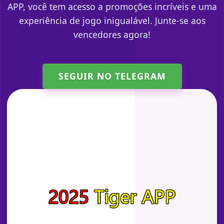
APP, você tem acesso a promoções incríveis e uma
experiência de jogo inigualável. Junte-se aos
vencedores agora!
SEGUIR NO TELEGRAM