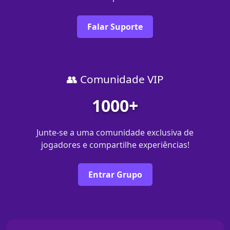
Falar Suporte
👥 Comunidade VIP
1000+
Junte-se a uma comunidade exclusiva de
jogadores e compartilhe experiências!
Entrar Grupo