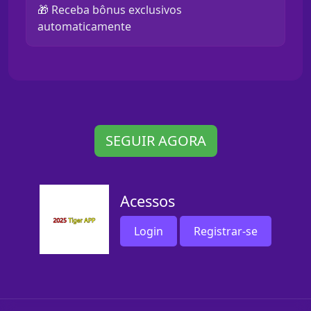
🎁 Receba bônus exclusivos
automaticamente
SEGUIR AGORA
Acessos
Login
Registrar-se