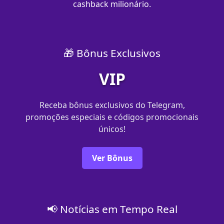
cashback milionário.
🎁 Bônus Exclusivos
VIP
Receba bônus exclusivos do Telegram,
promoções especiais e códigos promocionais
únicos!
Ver Bônus
📢 Notícias em Tempo Real