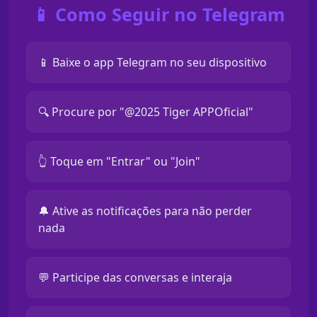
📱 Como Seguir no Telegram
📱 Baixe o app Telegram no seu dispositivo
🔍 Procure por "@2025 Tiger APPOficial"
👆 Toque em "Entrar" ou "Join"
🔔 Ative as notificações para não perder
nada
💬 Participe das conversas e interaja