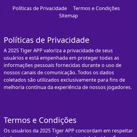
Políticas de Privacidade
Termos e Condições
Sitemap
Políticas de Privacidade
A 2025 Tiger APP valoriza a privacidade de seus
usuários e está empenhada em proteger todas as
informações pessoais fornecidas durante o uso de
nossos canais de comunicação. Todos os dados
coletados são utilizados exclusivamente para fins de
melhoria contínua da experiência de nossos jogadores.
Termos e Condições
Os usuários da 2025 Tiger APP concordam em respeitar