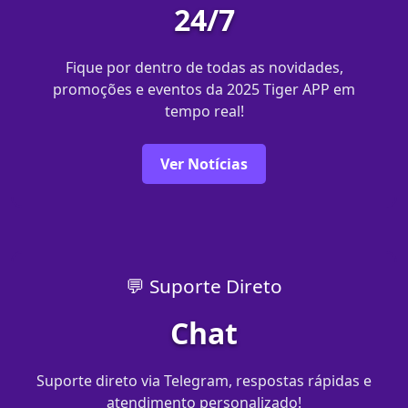
24/7
Fique por dentro de todas as novidades,
promoções e eventos da 2025 Tiger APP em
tempo real!
Ver Notícias
💬 Suporte Direto
Chat
Suporte direto via Telegram, respostas rápidas e
atendimento personalizado!