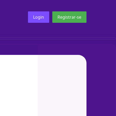
Login
Registrar-se