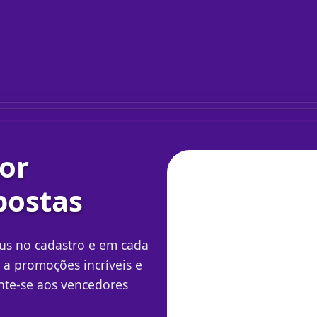
or
postas
us no cadastro e em cada
 a promoções incríveis e
unte-se aos vencedores