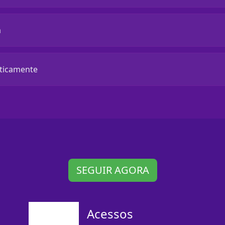
a
aticamente
SEGUIR AGORA
Acessos