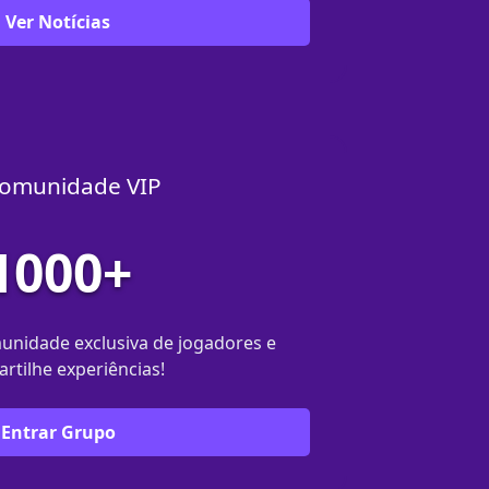
Ver Notícias
Comunidade VIP
1000+
unidade exclusiva de jogadores e
rtilhe experiências!
Entrar Grupo