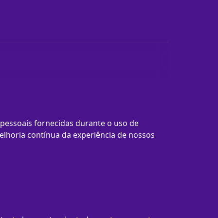
 pessoais fornecidas durante o uso de
elhoria contínua da experiência de nossos