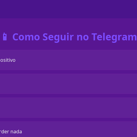
📱 Como Seguir no Telegram
ositivo
erder nada