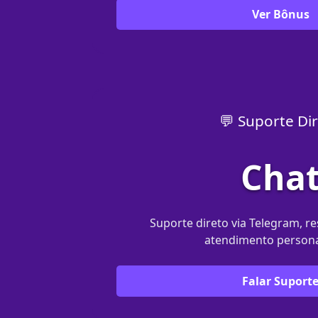
Ver Bônus
💬 Suporte Di
Cha
Suporte direto via Telegram, r
atendimento persona
Falar Suport