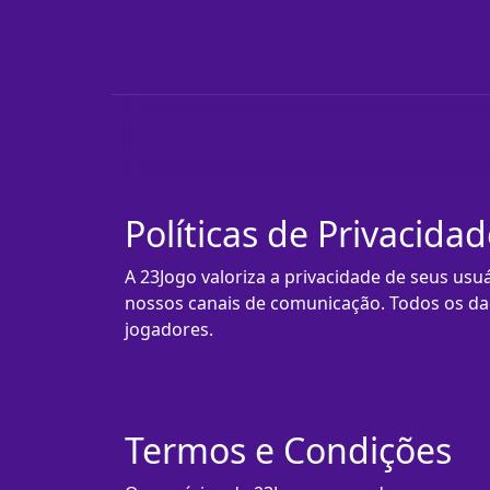
Políticas de Privacida
A 23Jogo valoriza a privacidade de seus us
nossos canais de comunicação. Todos os dad
jogadores.
Termos e Condições