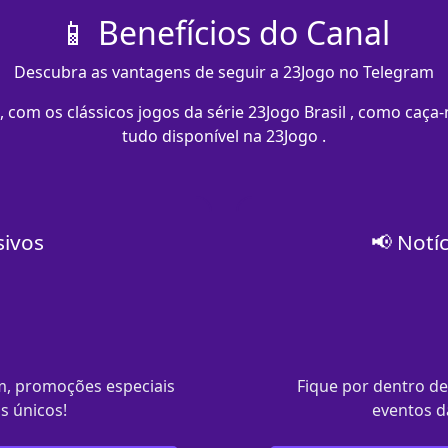
📱 Benefícios do Canal
Descubra as vantagens de seguir a 23Jogo no Telegram
, com os clássicos jogos da série 23Jogo Brasil , como caça
tudo disponível na 23Jogo .
sivos
📢 Notí
m, promoções especiais
Fique por dentro d
s únicos!
eventos d