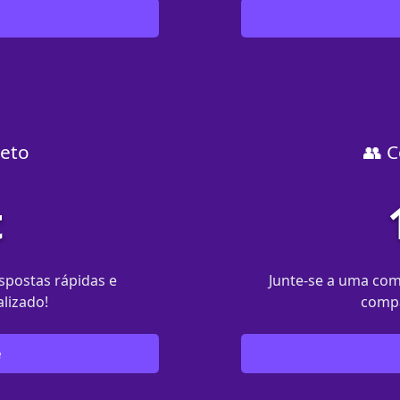
reto
👥 
t
espostas rápidas e
Junte-se a uma com
lizado!
compa
e