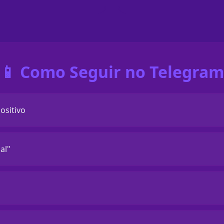
📱 Como Seguir no Telegram
ositivo
al"