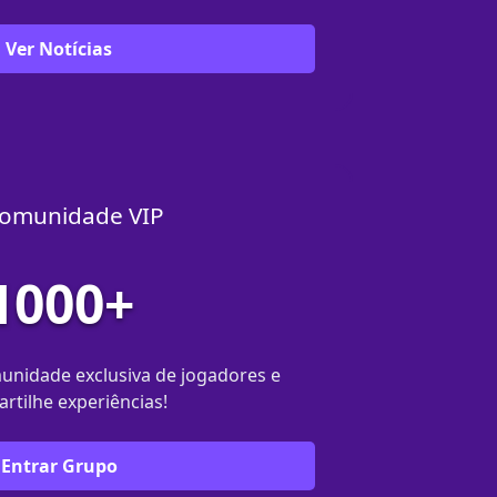
Ver Notícias
Comunidade VIP
1000+
unidade exclusiva de jogadores e
rtilhe experiências!
Entrar Grupo