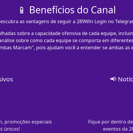
📱 Benefícios do Canal
escubra as vantagens de seguir a 289Win Login no Telegr
alhadas sobre a capacidade ofensiva de cada equipe, incluin
nálise sobre como cada equipe se comporta em diferentes s
Ambas Marcam", pois ajudam você a entender se ambas as 
sivos
📢 Notí
m, promoções especiais
Fique por dentro d
s únicos!
eventos da 2