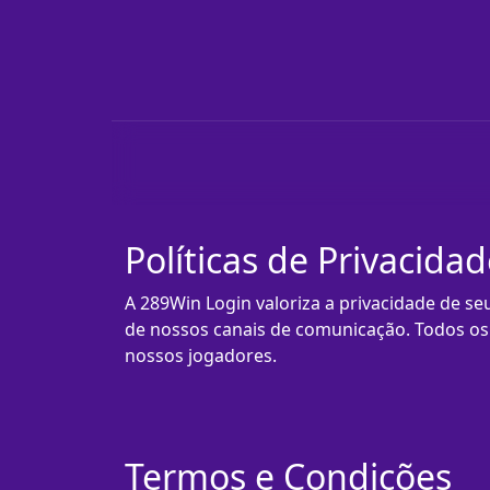
Políticas de Privacida
A 289Win Login valoriza a privacidade de s
de nossos canais de comunicação. Todos os 
nossos jogadores.
Termos e Condições