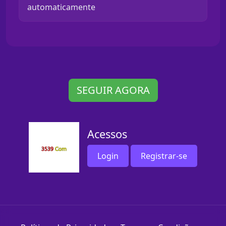
automaticamente
SEGUIR AGORA
Acessos
Login
Registrar-se