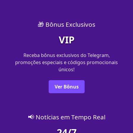
🎁 Bônus Exclusivos
VIP
Receba bônus exclusivos do Telegram,
promoções especiais e códigos promocionais
únicos!
Ver Bônus
📢 Notícias em Tempo Real
24/7