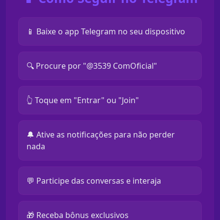
📱 Baixe o app Telegram no seu dispositivo
🔍 Procure por "@3539 ComOficial"
👆 Toque em "Entrar" ou "Join"
🔔 Ative as notificações para não perder
nada
💬 Participe das conversas e interaja
🎁 Receba bônus exclusivos