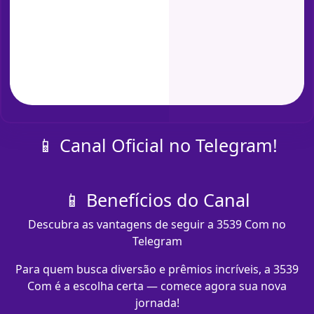
📱 Canal Oficial no Telegram!
📱 Benefícios do Canal
Descubra as vantagens de seguir a 3539 Com no
Telegram
Para quem busca diversão e prêmios incríveis, a 3539
Com é a escolha certa — comece agora sua nova
jornada!