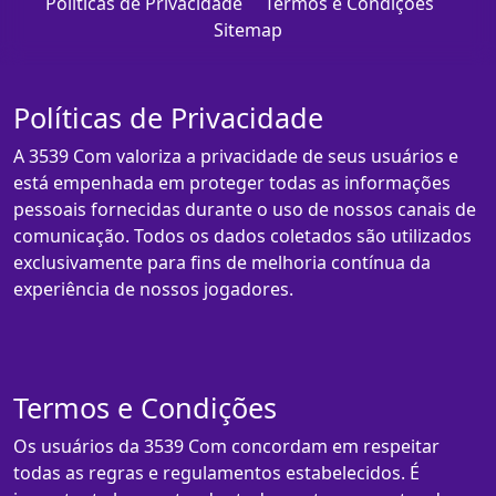
Políticas de Privacidade
Termos e Condições
Sitemap
Políticas de Privacidade
A 3539 Com valoriza a privacidade de seus usuários e
está empenhada em proteger todas as informações
pessoais fornecidas durante o uso de nossos canais de
comunicação. Todos os dados coletados são utilizados
exclusivamente para fins de melhoria contínua da
experiência de nossos jogadores.
Termos e Condições
Os usuários da 3539 Com concordam em respeitar
todas as regras e regulamentos estabelecidos. É