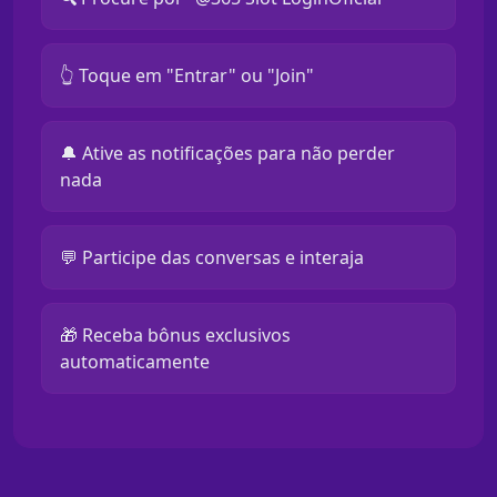
👆 Toque em "Entrar" ou "Join"
🔔 Ative as notificações para não perder
nada
💬 Participe das conversas e interaja
🎁 Receba bônus exclusivos
automaticamente