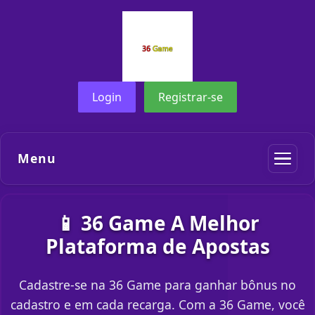
Login
Registrar-se
Menu
📱 36 Game A Melhor
Plataforma de Apostas
Cadastre-se na 36 Game para ganhar bônus no
cadastro e em cada recarga. Com a 36 Game, você