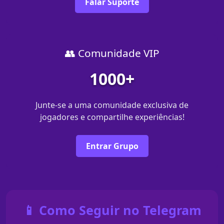
Falar Suporte
👥 Comunidade VIP
1000+
Junte-se a uma comunidade exclusiva de
jogadores e compartilhe experiências!
Entrar Grupo
📱 Como Seguir no Telegram