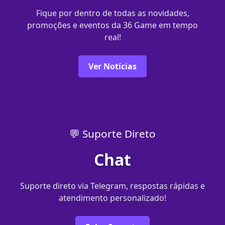
Fique por dentro de todas as novidades,
promoções e eventos da 36 Game em tempo
real!
Ver Notícias
💬 Suporte Direto
Chat
Suporte direto via Telegram, respostas rápidas e
atendimento personalizado!