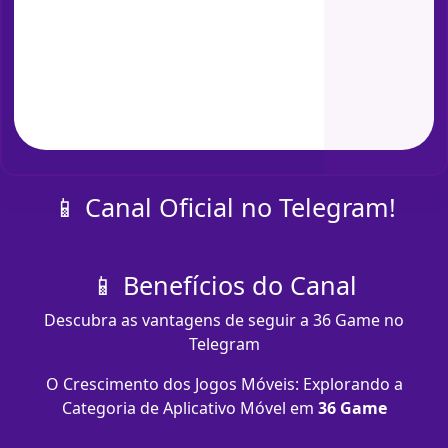
📱 Canal Oficial no Telegram!
📱 Benefícios do Canal
Descubra as vantagens de seguir a 36 Game no
Telegram
O Crescimento dos Jogos Móveis: Explorando a
Categoria de Aplicativo Móvel em
36 Game