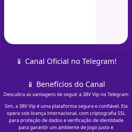
📱 Canal Oficial no Telegram!
📱 Benefícios do Canal
Descubra as vantagens de seguir a 38V Vip no Telegram
Sim, a 38V Vip é uma plataforma segura e confiável. Ela
opera sob licença internacional, com criptografia SSL
para proteção de dados e verificação de identidade
para garantir um ambiente de jogo justo e