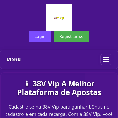
Login
Registrar-se
Menu
📱 38V Vip A Melhor
Plataforma de Apostas
Cadastre-se na 38V Vip para ganhar bônus no
cadastro e em cada recarga. Com a 38V Vip, você