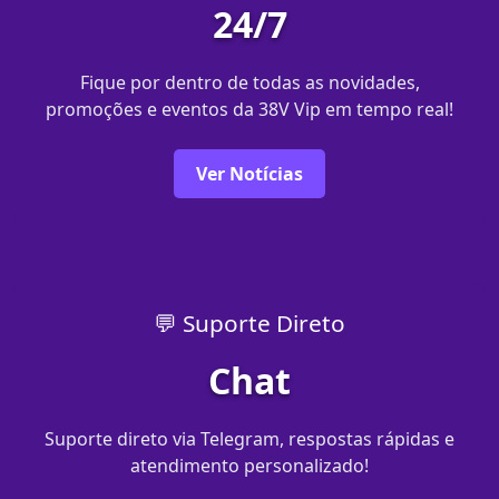
24/7
Fique por dentro de todas as novidades,
promoções e eventos da 38V Vip em tempo real!
Ver Notícias
💬 Suporte Direto
Chat
Suporte direto via Telegram, respostas rápidas e
atendimento personalizado!