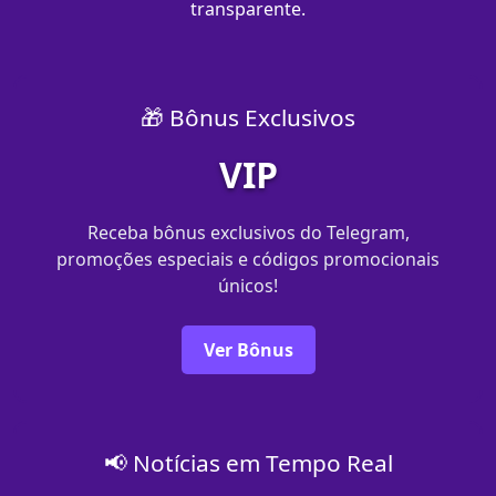
transparente.
🎁 Bônus Exclusivos
VIP
Receba bônus exclusivos do Telegram,
promoções especiais e códigos promocionais
únicos!
Ver Bônus
📢 Notícias em Tempo Real