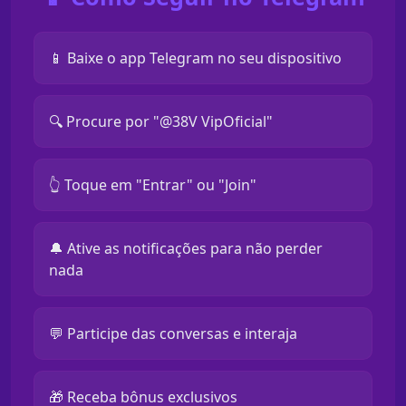
📱 Baixe o app Telegram no seu dispositivo
🔍 Procure por "@38V VipOficial"
👆 Toque em "Entrar" ou "Join"
🔔 Ative as notificações para não perder
nada
💬 Participe das conversas e interaja
🎁 Receba bônus exclusivos