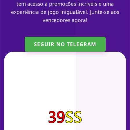
tem acesso a promoções incríveis e uma
experiência de jogo inigualável. Junte-se aos
vencedores agora!
SEGUIR NO TELEGRAM