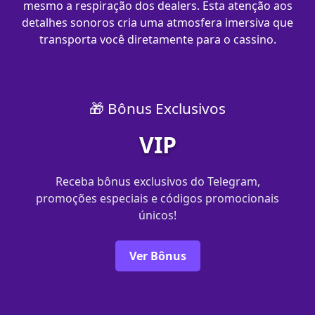
mesmo a respiração dos dealers. Esta atenção aos
detalhes sonoros cria uma atmosfera imersiva que
transporta você diretamente para o cassino.
🎁 Bônus Exclusivos
VIP
Receba bônus exclusivos do Telegram,
promoções especiais e códigos promocionais
únicos!
Ver Bônus