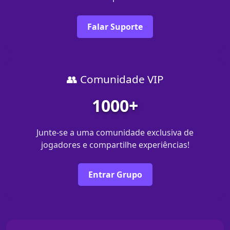
Falar Suporte
👥 Comunidade VIP
1000+
Junte-se a uma comunidade exclusiva de
jogadores e compartilhe experiências!
Entrar Grupo