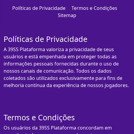
Políticas de Privacidade
Termos e Condições
Sitemap
Políticas de Privacidade
A 39SS Plataforma valoriza a privacidade de seus
usuários e está empenhada em proteger todas as
informações pessoais fornecidas durante o uso de
nossos canais de comunicação. Todos os dados
coletados são utilizados exclusivamente para fins de
melhoria contínua da experiência de nossos jogadores.
Termos e Condições
Os usuários da 39SS Plataforma concordam em