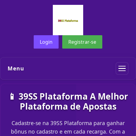
Login
Registrar-se
Menu
📱 39SS Plataforma A Melhor
Plataforma de Apostas
Cadastre-se na 39SS Plataforma para ganhar
bônus no cadastro e em cada recarga. Com a