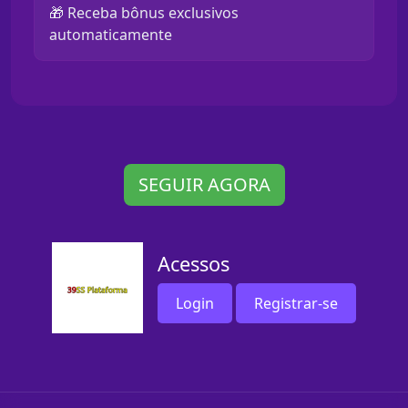
🎁 Receba bônus exclusivos
automaticamente
SEGUIR AGORA
Acessos
Login
Registrar-se