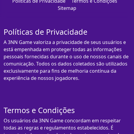
Políticas de Privacidade
Termos e Condições
Sitemap
Políticas de Privacidade
A 3NN Game valoriza a privacidade de seus usuários e
está empenhada em proteger todas as informações
pessoais fornecidas durante o uso de nossos canais de
comunicação. Todos os dados coletados são utilizados
exclusivamente para fins de melhoria contínua da
experiência de nossos jogadores.
Termos e Condições
Os usuários da 3NN Game concordam em respeitar
todas as regras e regulamentos estabelecidos. É