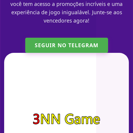
você tem acesso a promoções incríveis e uma
experiência de jogo inigualável. Junte-se aos
vencedores agora!
SEGUIR NO TELEGRAM