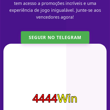
tem acesso a promoções incríveis e uma
experiência de jogo inigualável. Junte-se aos
vencedores agora!
SEGUIR NO TELEGRAM