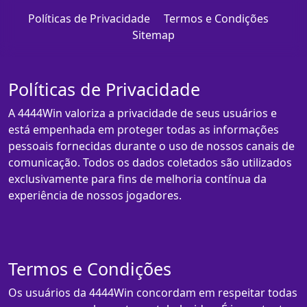
Políticas de Privacidade
Termos e Condições
Sitemap
Políticas de Privacidade
A 4444Win valoriza a privacidade de seus usuários e
está empenhada em proteger todas as informações
pessoais fornecidas durante o uso de nossos canais de
comunicação. Todos os dados coletados são utilizados
exclusivamente para fins de melhoria contínua da
experiência de nossos jogadores.
Termos e Condições
Os usuários da 4444Win concordam em respeitar todas