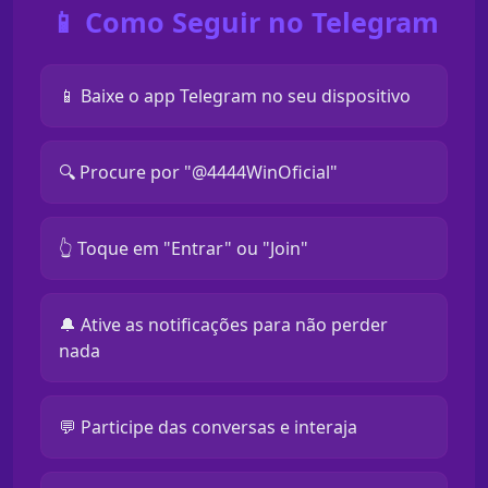
📱 Como Seguir no Telegram
📱 Baixe o app Telegram no seu dispositivo
🔍 Procure por "@4444WinOficial"
👆 Toque em "Entrar" ou "Join"
🔔 Ative as notificações para não perder
nada
💬 Participe das conversas e interaja