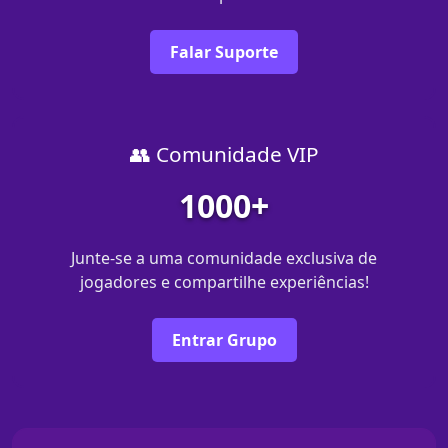
Falar Suporte
👥 Comunidade VIP
1000+
Junte-se a uma comunidade exclusiva de
jogadores e compartilhe experiências!
Entrar Grupo