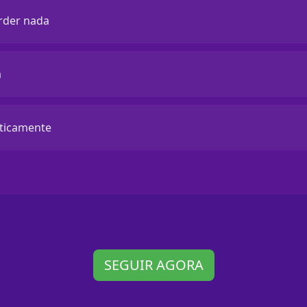
erder nada
a
aticamente
SEGUIR AGORA