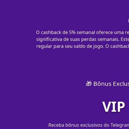
O cashback de 5% semanal oferece uma re
significativa de suas perdas semanais. Es
regular para seu saldo de jogo. O cashba
🎁 Bônus Exclu
VIP
Receba bônus exclusivos do Telegra