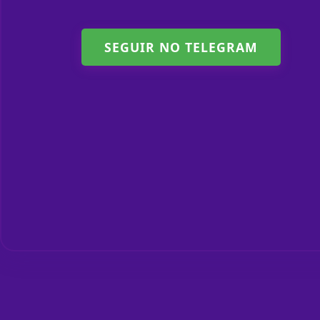
SEGUIR NO TELEGRAM