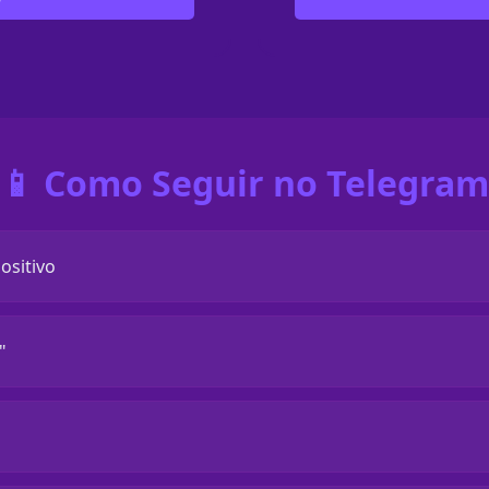
📱 Como Seguir no Telegram
ositivo
"