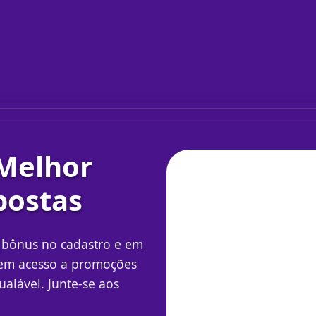
Melhor
postas
 bônus no cadastro e em
tem acesso a promoções
ualável. Junte-se aos