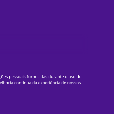
ções pessoais fornecidas durante o uso de
elhoria contínua da experiência de nossos