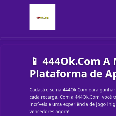
📱 444Ok.Com A 
Plataforma de A
Cadastre-se na 444Ok.Com para ganhar
cada recarga. Com a 444Ok.Com, você 
incríveis e uma experiência de jogo inig
vencedores agora!