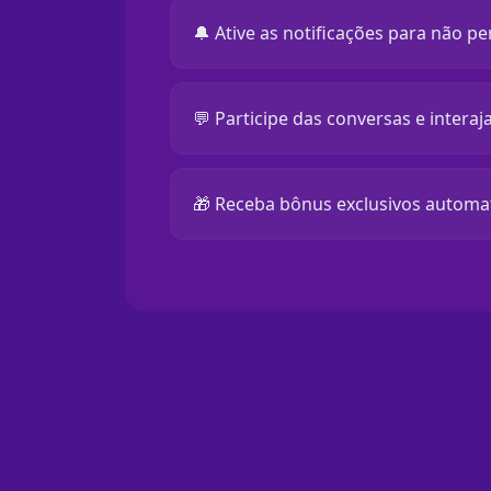
🔔 Ative as notificações para não p
💬 Participe das conversas e interaj
🎁 Receba bônus exclusivos autom