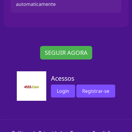
automaticamente
SEGUIR AGORA
Acessos
Login
Registrar-se