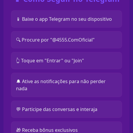
📱 Baixe o app Telegram no seu dispositivo
🔍 Procure por "@4555.ComOficial"
👆 Toque em "Entrar" ou "Join"
🔔 Ative as notificações para não perder
nada
💬 Participe das conversas e interaja
🎁 Receba bônus exclusivos