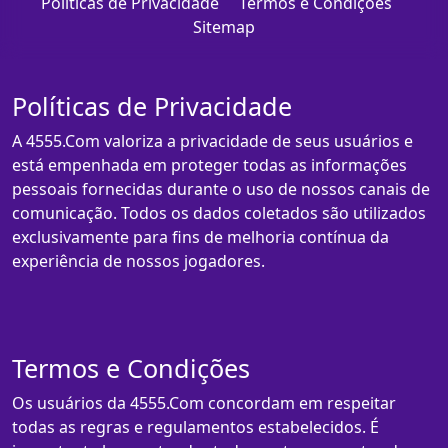
Políticas de Privacidade
Termos e Condições
Sitemap
Políticas de Privacidade
A 4555.Com valoriza a privacidade de seus usuários e
está empenhada em proteger todas as informações
pessoais fornecidas durante o uso de nossos canais de
comunicação. Todos os dados coletados são utilizados
exclusivamente para fins de melhoria contínua da
experiência de nossos jogadores.
Termos e Condições
Os usuários da 4555.Com concordam em respeitar
todas as regras e regulamentos estabelecidos. É