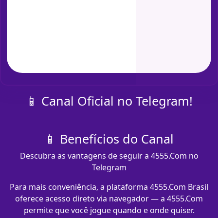
📱 Canal Oficial no Telegram!
📱 Benefícios do Canal
Descubra as vantagens de seguir a 4555.Com no
Telegram
Para mais conveniência, a plataforma 4555.Com Brasil
oferece acesso direto via navegador — a 4555.Com
permite que você jogue quando e onde quiser.