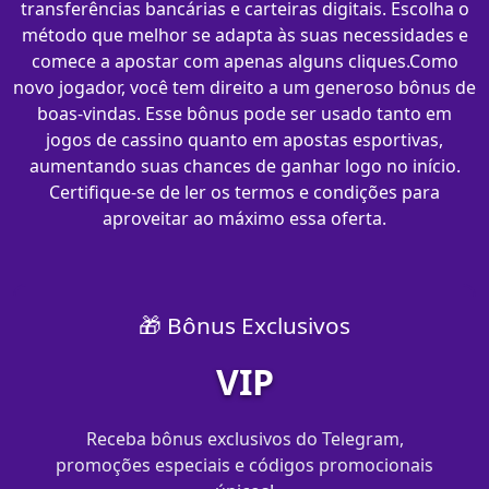
transferências bancárias e carteiras digitais. Escolha o
método que melhor se adapta às suas necessidades e
comece a apostar com apenas alguns cliques.Como
novo jogador, você tem direito a um generoso bônus de
boas-vindas. Esse bônus pode ser usado tanto em
jogos de cassino quanto em apostas esportivas,
aumentando suas chances de ganhar logo no início.
Certifique-se de ler os termos e condições para
aproveitar ao máximo essa oferta.
🎁 Bônus Exclusivos
VIP
Receba bônus exclusivos do Telegram,
promoções especiais e códigos promocionais