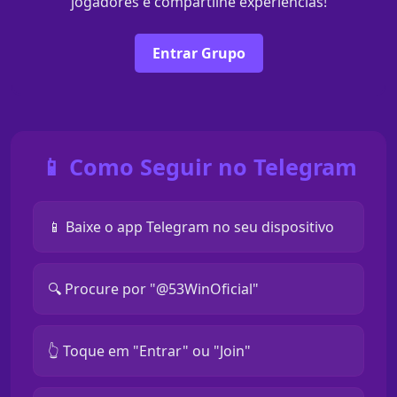
jogadores e compartilhe experiências!
Entrar Grupo
📱 Como Seguir no Telegram
📱 Baixe o app Telegram no seu dispositivo
🔍 Procure por "@53WinOficial"
👆 Toque em "Entrar" ou "Join"