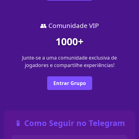
👥 Comunidade VIP
1000+
Junte-se a uma comunidade exclusiva de
jogadores e compartilhe experiências!
Entrar Grupo
📱 Como Seguir no Telegram