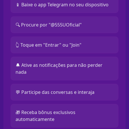
📱 Baixe o app Telegram no seu dispositivo
🔍 Procure por "@555UOficial"
👆 Toque em "Entrar" ou "Join"
🔔 Ative as notificações para não perder
nada
💬 Participe das conversas e interaja
🎁 Receba bônus exclusivos
automaticamente