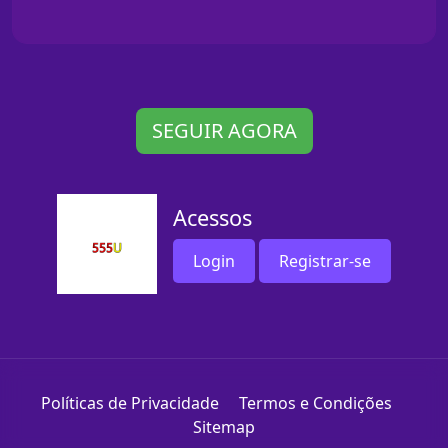
SEGUIR AGORA
Acessos
Login
Registrar-se
Políticas de Privacidade
Termos e Condições
Sitemap