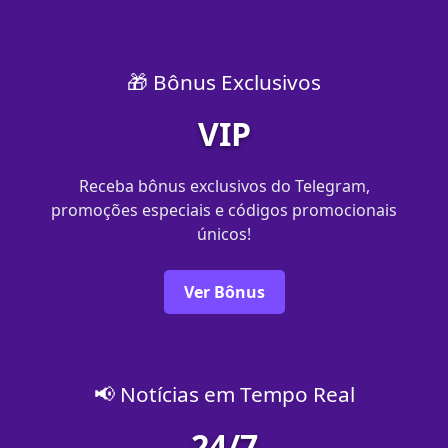
🎁 Bônus Exclusivos
VIP
Receba bônus exclusivos do Telegram,
promoções especiais e códigos promocionais
únicos!
Ver Bônus
📢 Notícias em Tempo Real
24/7