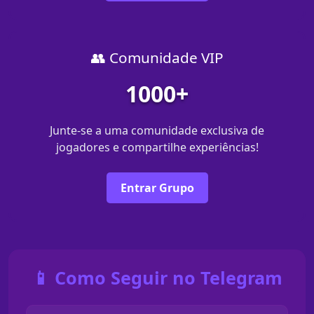
👥 Comunidade VIP
1000+
Junte-se a uma comunidade exclusiva de
jogadores e compartilhe experiências!
Entrar Grupo
📱 Como Seguir no Telegram