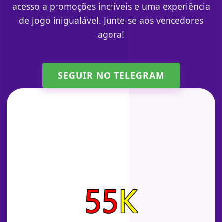
acesso a promoções incríveis e uma experiência
de jogo inigualável. Junte-se aos vencedores
agora!
SEGUIR NO TELEGRAM