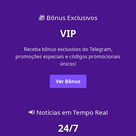
🎁 Bônus Exclusivos
VIP
Receba bônus exclusivos do Telegram,
promoções especiais e códigos promocionais
únicos!
Ver Bônus
📢 Notícias em Tempo Real
24/7