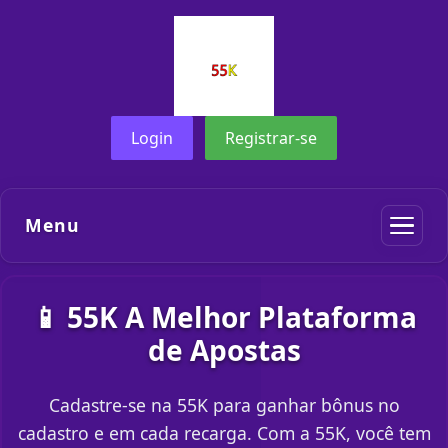
Login
Registrar-se
Menu
📱 55K A Melhor Plataforma
de Apostas
Cadastre-se na 55K para ganhar bônus no
cadastro e em cada recarga. Com a 55K, você tem