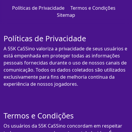
Políticas de Privacidade
Termos e Condições
Sitemap
Políticas de Privacidade
A 55K CaSSino valoriza a privacidade de seus usuários e
está empenhada em proteger todas as informações
pessoais fornecidas durante o uso de nossos canais de
comunicação. Todos os dados coletados são utilizados
exclusivamente para fins de melhoria contínua da
experiência de nossos jogadores.
Termos e Condições
Os usuários da 55K CaSSino concordam em respeitar