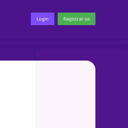
Login
Registrar-se