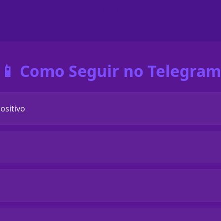
📱 Como Seguir no Telegram
ositivo