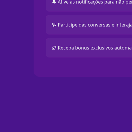
🔔 Ative as notificações para não p
💬 Participe das conversas e interaj
🎁 Receba bônus exclusivos autom