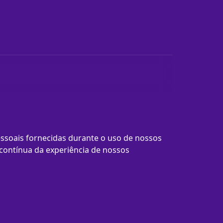
essoais fornecidas durante o uso de nossos
 contínua da experiência de nossos