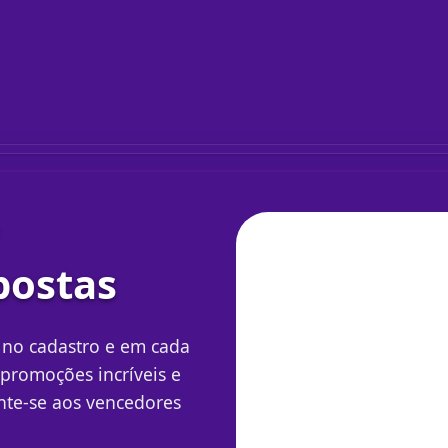
postas
 no cadastro e em cada
 promoções incríveis e
unte-se aos vencedores