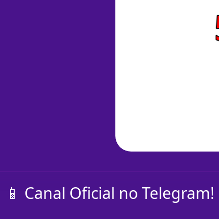
📱 Canal Oficial no Telegram!