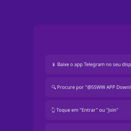
📱 Baixe o app Telegram no seu disp
🔍 Procure por "@55WW APP Downlo
👆 Toque em "Entrar" ou "Join"