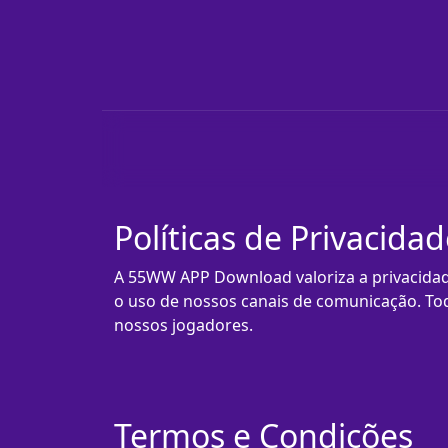
Políticas de Privacida
A 55WW APP Download valoriza a privacidad
o uso de nossos canais de comunicação. Tod
nossos jogadores.
Termos e Condições