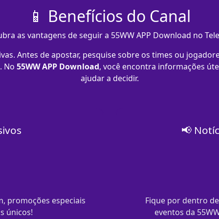
📱 Benefícios do Canal
ubra as vantagens de seguir a 55WW APP Download no Tel
s. Antes de apostar, pesquise sobre os times ou jogadores
s. No
55WW APP Download
, você encontra informações út
ajudar a decidir.
sivos
📢 Notí
m, promoções especiais
Fique por dentro d
s únicos!
eventos da 55WW