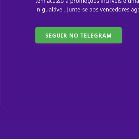
tem acesso a promoções incríveis e uma
inigualável. Junte-se aos vencedores ag
SEGUIR NO TELEGRAM