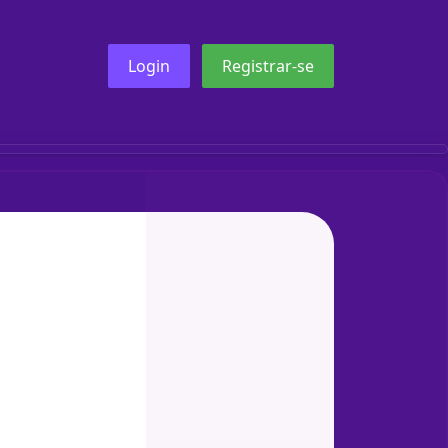
Login
Registrar-se