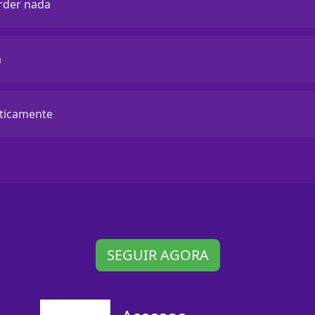
erder nada
a
aticamente
SEGUIR AGORA