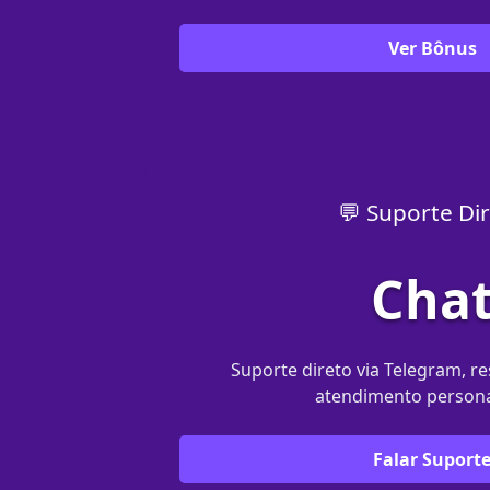
Ver Bônus
💬 Suporte Di
Cha
Suporte direto via Telegram, r
atendimento persona
Falar Suport