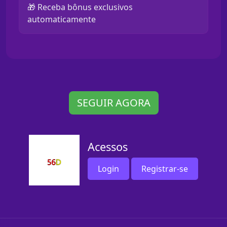
🎁 Receba bônus exclusivos
automaticamente
SEGUIR AGORA
Acessos
Login
Registrar-se