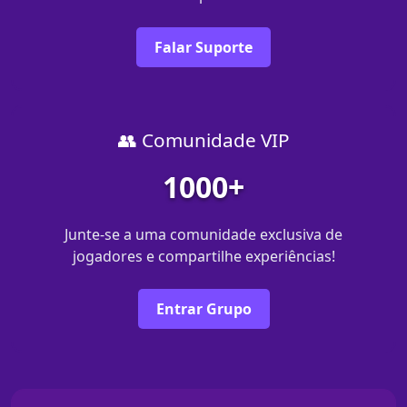
Falar Suporte
👥 Comunidade VIP
1000+
Junte-se a uma comunidade exclusiva de
jogadores e compartilhe experiências!
Entrar Grupo