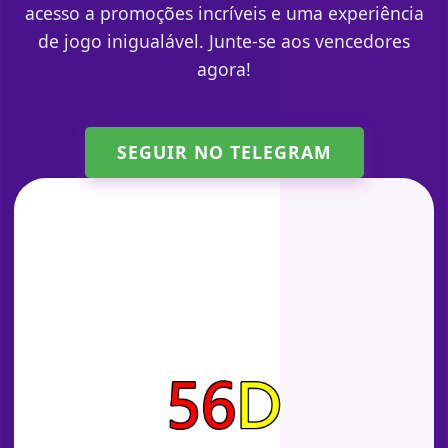
acesso a promoções incríveis e uma experiência
de jogo inigualável. Junte-se aos vencedores
agora!
SEGUIR NO TELEGRAM