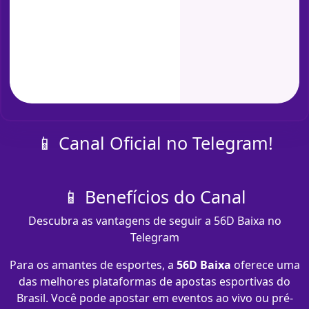
📱 Canal Oficial no Telegram!
📱 Benefícios do Canal
Descubra as vantagens de seguir a 56D Baixa no
Telegram
Para os amantes de esportes, a
56D Baixa
oferece uma
das melhores plataformas de apostas esportivas do
Brasil. Você pode apostar em eventos ao vivo ou pré-