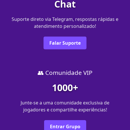
Chat
Suporte direto via Telegram, respostas rápidas e
atendimento personalizado!
Falar Suporte
👥 Comunidade VIP
1000+
Junte-se a uma comunidade exclusiva de
jogadores e compartilhe experiências!
Entrar Grupo