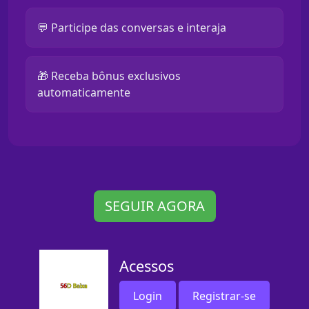
💬 Participe das conversas e interaja
🎁 Receba bônus exclusivos
automaticamente
SEGUIR AGORA
Acessos
Login
Registrar-se