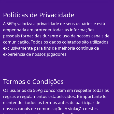
Políticas de Privacidade
A 56Pg valoriza a privacidade de seus usuários e está
empenhada em proteger todas as informações
pessoais fornecidas durante o uso de nossos canais de
comunicação. Todos os dados coletados são utilizados
exclusivamente para fins de melhoria contínua da
experiência de nossos jogadores.
Termos e Condições
Os usuários da 56Pg concordam em respeitar todas as
regras e regulamentos estabelecidos. É importante ler
e entender todos os termos antes de participar de
nossos canais de comunicação. A violação destes