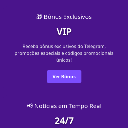
🎁 Bônus Exclusivos
VIP
Receba bônus exclusivos do Telegram,
promoções especiais e códigos promocionais
únicos!
Ver Bônus
📢 Notícias em Tempo Real
24/7