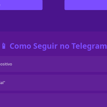
e
📱 Como Seguir no Telegram
ositivo
al"