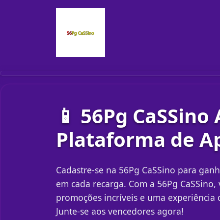
📱 56Pg CaSSino
Plataforma de A
Cadastre-se na 56Pg CaSSino para ganh
em cada recarga. Com a 56Pg CaSSino, 
promoções incríveis e uma experiência d
Junte-se aos vencedores agora!