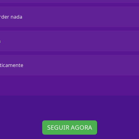
erder nada
a
aticamente
SEGUIR AGORA