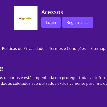
Acessos
Login
Registrar-se
Políticas de Privacidade
Termos e Condições
Sitemap
de
eus usuários e está empenhada em proteger todas as infor
dados coletados são utilizados exclusivamente para fins d