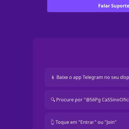
Falar Suport
📱 Baixe o app Telegram no seu disp
🔍 Procure por "@56Pg CaSSinoOfici
👆 Toque em "Entrar" ou "Join"