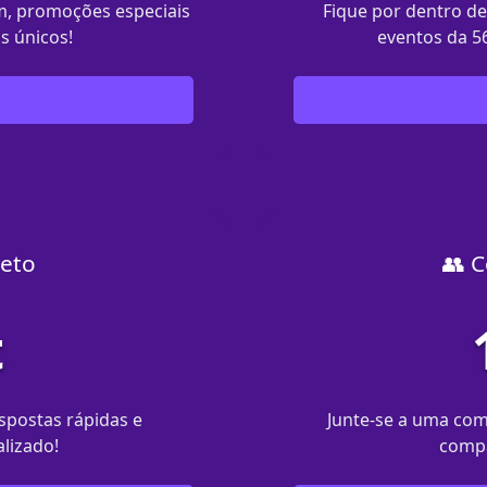
m, promoções especiais
Fique por dentro d
s únicos!
eventos da 5
reto
👥 
t
espostas rápidas e
Junte-se a uma com
lizado!
compa