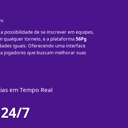
am
 possibilidade de se inscrever em equipes,
em qualquer torneio, e a plataforma
56Pg
dades iguais. Oferecendo uma interface
ara jogadores que buscam melhorar suas
cias em Tempo Real
24/7