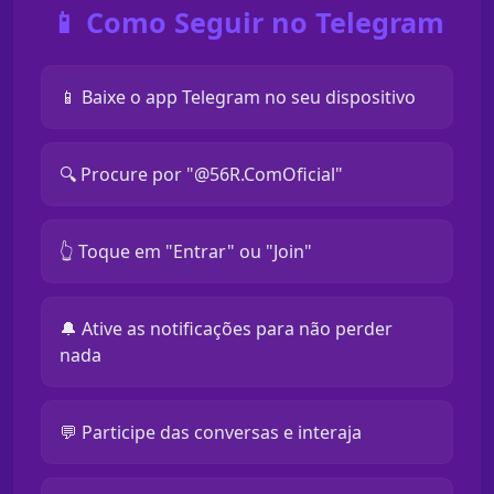
📱 Como Seguir no Telegram
📱 Baixe o app Telegram no seu dispositivo
🔍 Procure por "@56R.ComOficial"
👆 Toque em "Entrar" ou "Join"
🔔 Ative as notificações para não perder
nada
💬 Participe das conversas e interaja