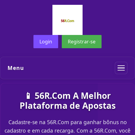
Login
Registrar-se
Menu
📱 56R.Com A Melhor
Plataforma de Apostas
Cadastre-se na 56R.Com para ganhar bônus no
cadastro e em cada recarga. Com a 56R.Com, você