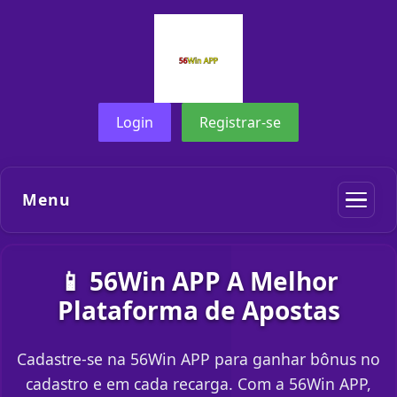
Login
Registrar-se
Menu
📱 56Win APP A Melhor
Plataforma de Apostas
Cadastre-se na 56Win APP para ganhar bônus no
cadastro e em cada recarga. Com a 56Win APP,