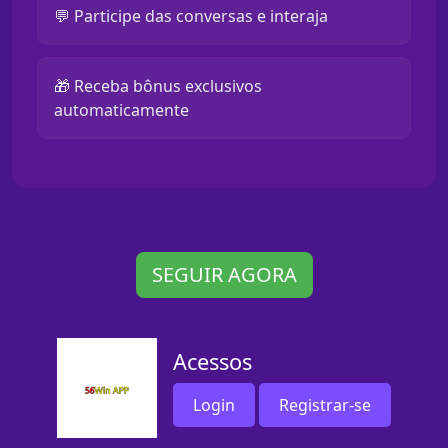
💬 Participe das conversas e interaja
🎁 Receba bônus exclusivos
automaticamente
SEGUIR AGORA
Acessos
Login
Registrar-se