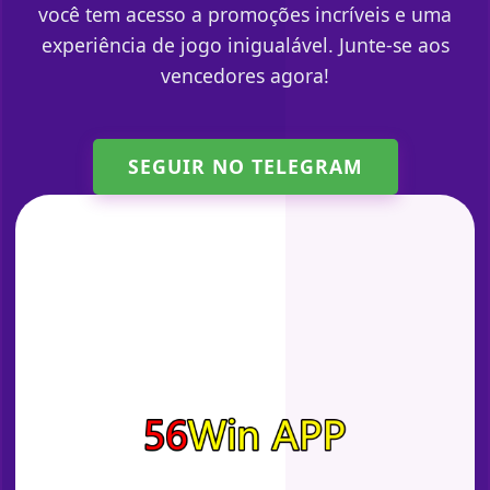
você tem acesso a promoções incríveis e uma
experiência de jogo inigualável. Junte-se aos
vencedores agora!
SEGUIR NO TELEGRAM