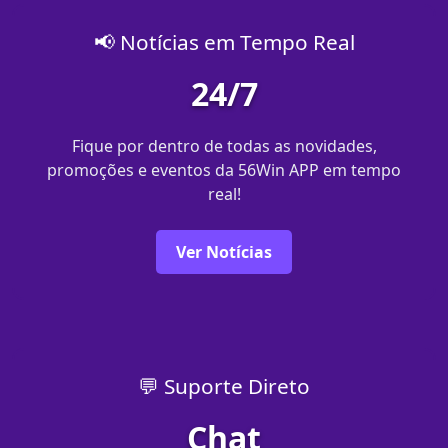
📢 Notícias em Tempo Real
24/7
Fique por dentro de todas as novidades,
promoções e eventos da 56Win APP em tempo
real!
Ver Notícias
💬 Suporte Direto
Chat