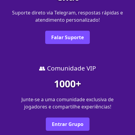
Suporte direto via Telegram, respostas rápidas e
atendimento personalizado!
Falar Suporte
👥 Comunidade VIP
1000+
Junte-se a uma comunidade exclusiva de
jogadores e compartilhe experiências!
Entrar Grupo