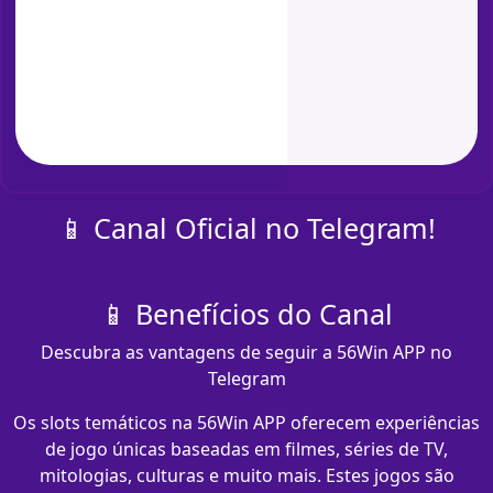
📱 Canal Oficial no Telegram!
📱 Benefícios do Canal
Descubra as vantagens de seguir a 56Win APP no
Telegram
Os slots temáticos na 56Win APP oferecem experiências
de jogo únicas baseadas em filmes, séries de TV,
mitologias, culturas e muito mais. Estes jogos são