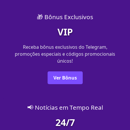
🎁 Bônus Exclusivos
VIP
Receba bônus exclusivos do Telegram,
promoções especiais e códigos promocionais
únicos!
Ver Bônus
📢 Notícias em Tempo Real
24/7