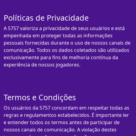
Políticas de Privacidade
A 5757 valoriza a privacidade de seus usuários e está
empenhada em proteger todas as informações
pessoais fornecidas durante o uso de nossos canais de
comunicação. Todos os dados coletados são utilizados
exclusivamente para fins de melhoria contínua da
experiência de nossos jogadores.
Termos e Condições
Os usuários da 5757 concordam em respeitar todas as
regras e regulamentos estabelecidos. É importante ler
e entender todos os termos antes de participar de
nossos canais de comunicação. A violação destes