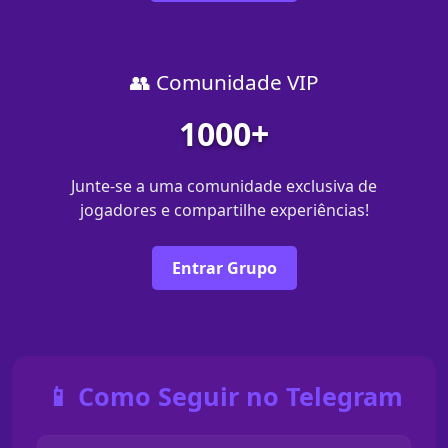
👥 Comunidade VIP
1000+
Junte-se a uma comunidade exclusiva de
jogadores e compartilhe experiências!
Entrar Grupo
📱 Como Seguir no Telegram