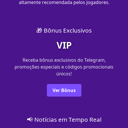
altamente recomendada pelos jogadores.
🎁 Bônus Exclusivos
VIP
Receba bônus exclusivos do Telegram,
promoções especiais e códigos promocionais
únicos!
Ver Bônus
📢 Notícias em Tempo Real