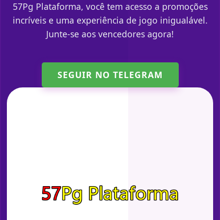
57Pg Plataforma, você tem acesso a promoções
incríveis e uma experiência de jogo inigualável.
Junte-se aos vencedores agora!
SEGUIR NO TELEGRAM