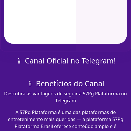
📱 Canal Oficial no Telegram!
📱 Benefícios do Canal
Descubra as vantagens de seguir a 57Pg Plataforma no
Telegram
A 57Pg Plataforma é uma das plataformas de
entretenimento mais queridas — a plataforma 57Pg
Plataforma Brasil oferece conteúdo amplo e é