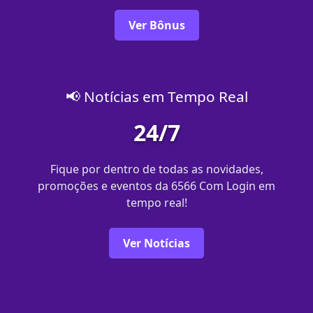
Ver Bônus
📢 Notícias em Tempo Real
24/7
Fique por dentro de todas as novidades,
promoções e eventos da 6566 Com Login em
tempo real!
Ver Notícias