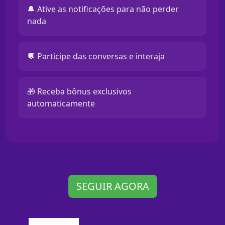
🔔 Ative as notificações para não perder
nada
💬 Participe das conversas e interaja
🎁 Receba bônus exclusivos
automaticamente
SEGUIR AGORA