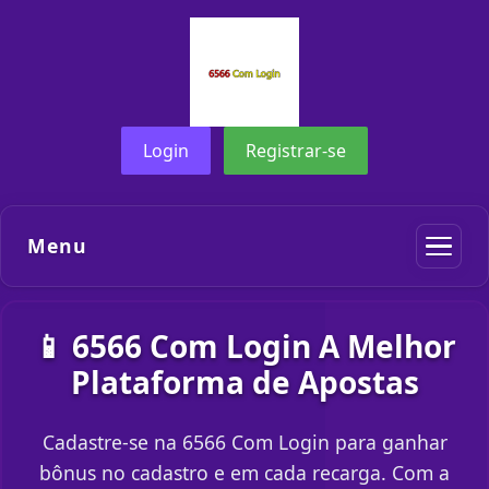
Login
Registrar-se
Menu
📱 6566 Com Login A Melhor
Plataforma de Apostas
Cadastre-se na 6566 Com Login para ganhar
bônus no cadastro e em cada recarga. Com a