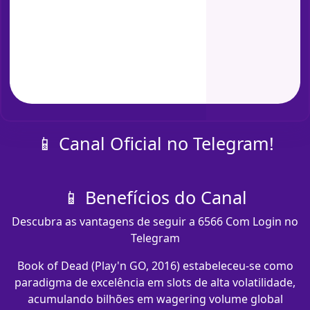
📱 Canal Oficial no Telegram!
📱 Benefícios do Canal
Descubra as vantagens de seguir a 6566 Com Login no
Telegram
Book of Dead (Play'n GO, 2016) estabeleceu-se como
paradigma de excelência em slots de alta volatilidade,
acumulando bilhões em wagering volume global