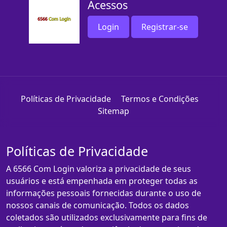
Acessos
Login
Registrar-se
Políticas de Privacidade
Termos e Condições
Sitemap
Políticas de Privacidade
A 6566 Com Login valoriza a privacidade de seus
usuários e está empenhada em proteger todas as
informações pessoais fornecidas durante o uso de
nossos canais de comunicação. Todos os dados
coletados são utilizados exclusivamente para fins de