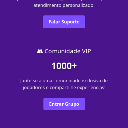
atendimento personalizado!
Falar Suporte
👥 Comunidade VIP
1000+
Junte-se a uma comunidade exclusiva de
jogadores e compartilhe experiências!
Entrar Grupo