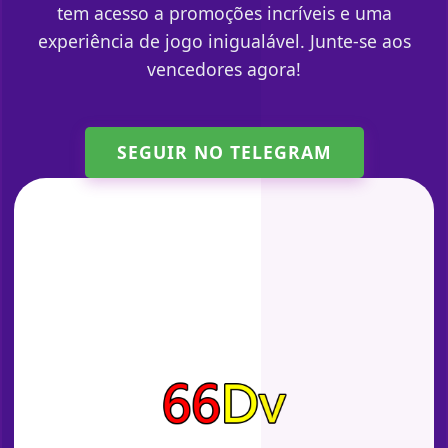
tem acesso a promoções incríveis e uma
experiência de jogo inigualável. Junte-se aos
vencedores agora!
SEGUIR NO TELEGRAM