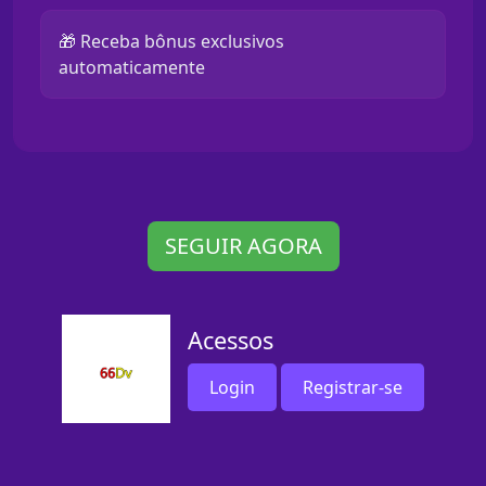
🎁 Receba bônus exclusivos
automaticamente
SEGUIR AGORA
Acessos
Login
Registrar-se