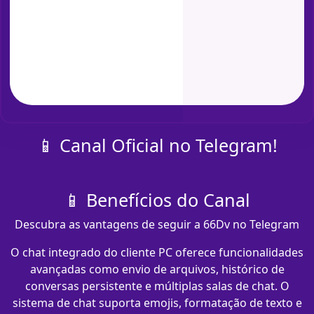
📱 Canal Oficial no Telegram!
📱 Benefícios do Canal
Descubra as vantagens de seguir a 66Dv no Telegram
O chat integrado do cliente PC oferece funcionalidades
avançadas como envio de arquivos, histórico de
conversas persistente e múltiplas salas de chat. O
sistema de chat suporta emojis, formatação de texto e