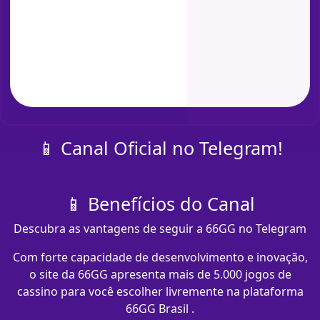
📱 Canal Oficial no Telegram!
📱 Benefícios do Canal
Descubra as vantagens de seguir a 66GG no Telegram
Com forte capacidade de desenvolvimento e inovação,
o site da 66GG apresenta mais de 5.000 jogos de
cassino para você escolher livremente na plataforma
66GG Brasil .