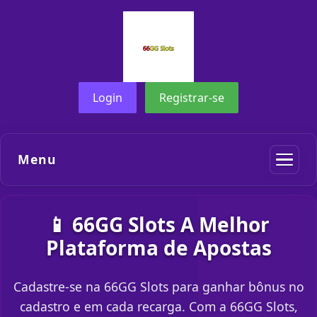
Login
Registrar-se
Menu
📱 66GG Slots A Melhor
Plataforma de Apostas
Cadastre-se na 66GG Slots para ganhar bônus no
cadastro e em cada recarga. Com a 66GG Slots,