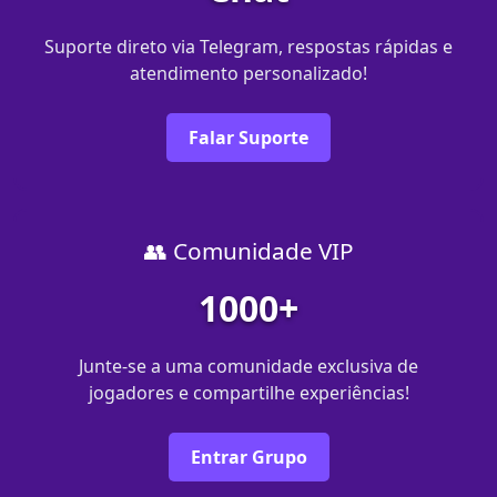
Suporte direto via Telegram, respostas rápidas e
atendimento personalizado!
Falar Suporte
👥 Comunidade VIP
1000+
Junte-se a uma comunidade exclusiva de
jogadores e compartilhe experiências!
Entrar Grupo