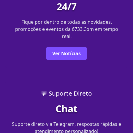
24/7
Fique por dentro de todas as novidades,
promoções e eventos da 6733.Com em tempo
real!
Ver Notícias
💬 Suporte Direto
Chat
Suporte direto via Telegram, respostas rápidas e
atendimento personalizado!