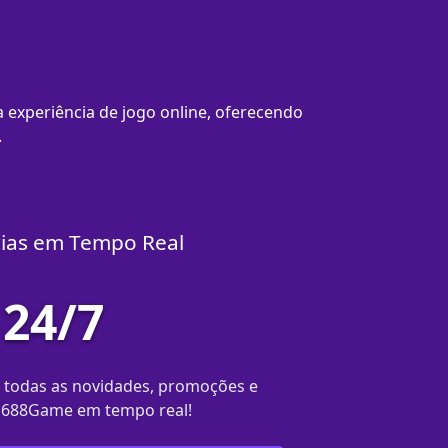
experiência de jogo online, oferecendo
.
cias em Tempo Real
24/7
e todas as novidades, promoções e
 688Game em tempo real!