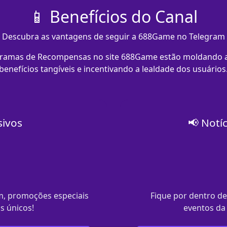
📱 Benefícios do Canal
Descubra as vantagens de seguir a 688Game no Telegram
ramas de Recompensas no site 688Game estão moldando a 
benefícios tangíveis e incentivando a lealdade dos usuários
sivos
📢 Notí
m, promoções especiais
Fique por dentro d
s únicos!
eventos da