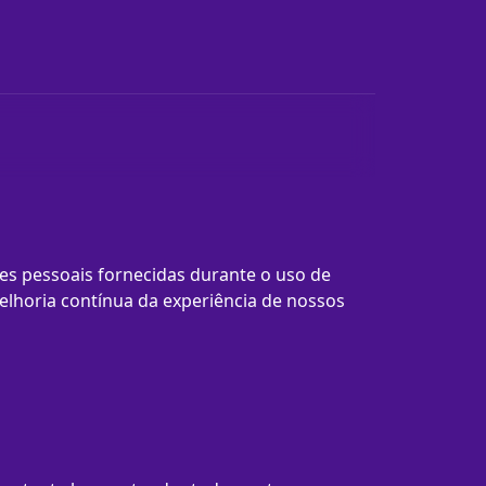
es pessoais fornecidas durante o uso de
elhoria contínua da experiência de nossos