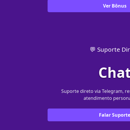
Ver Bônus
💬 Suporte Di
Cha
Suporte direto via Telegram, r
atendimento persona
Falar Suport