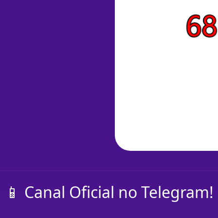
📱 Canal Oficial no Telegram!