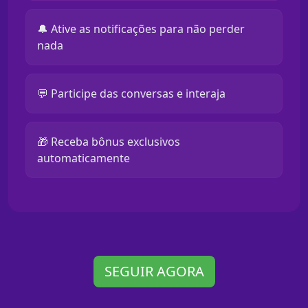
🔔 Ative as notificações para não perder
nada
💬 Participe das conversas e interaja
🎁 Receba bônus exclusivos
automaticamente
SEGUIR AGORA