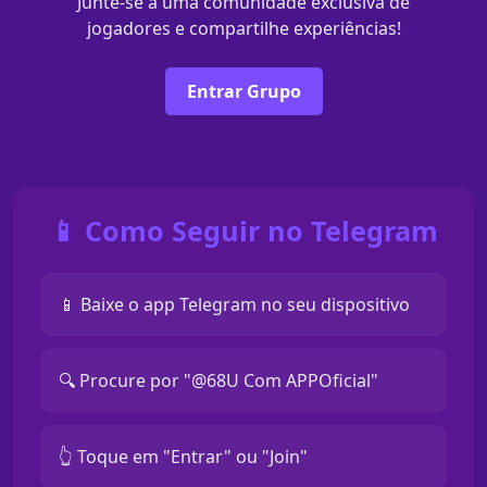
Junte-se a uma comunidade exclusiva de
jogadores e compartilhe experiências!
Entrar Grupo
📱 Como Seguir no Telegram
📱 Baixe o app Telegram no seu dispositivo
🔍 Procure por "@68U Com APPOficial"
👆 Toque em "Entrar" ou "Join"