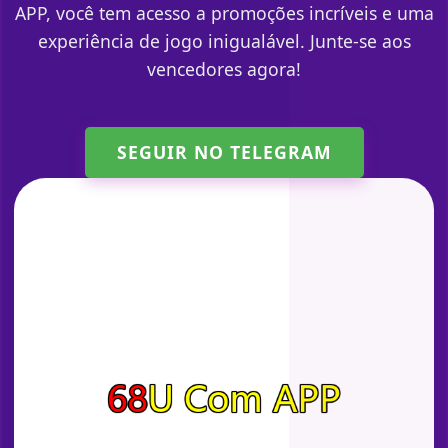
APP, você tem acesso a promoções incríveis e uma
experiência de jogo inigualável. Junte-se aos
vencedores agora!
SEGUIR NO TELEGRAM