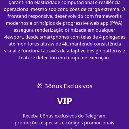
garantindo elasticidade computacional e resiliência
operacional mesmo sob condições de carga extrema. O
frontend responsive, desenvolvido com frameworks
modernos e princípios de progressive web app (PWA),
assegura renderização otimizada em qualquer
viewport, desde smartphones com telas de 4 polegadas
até monitores ultrawide 4K, mantendo consistência
visual e funcional através de adaptive design patterns e
feature detection em tempo de execução.
🎁 Bônus Exclusivos
VIP
Receba bônus exclusivos do Telegram,
promoções especiais e códigos promocionais