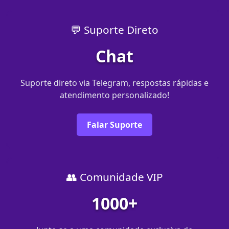
💬 Suporte Direto
Chat
Suporte direto via Telegram, respostas rápidas e
atendimento personalizado!
Falar Suporte
👥 Comunidade VIP
1000+