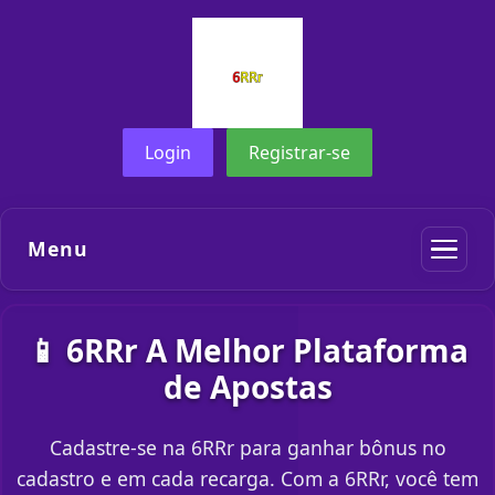
Login
Registrar-se
Menu
📱 6RRr A Melhor Plataforma
de Apostas
Cadastre-se na 6RRr para ganhar bônus no
cadastro e em cada recarga. Com a 6RRr, você tem