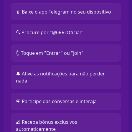
📱 Baixe o app Telegram no seu dispositivo
🔍 Procure por "@6RRrOficial"
👆 Toque em "Entrar" ou "Join"
🔔 Ative as notificações para não perder
nada
💬 Participe das conversas e interaja
🎁 Receba bônus exclusivos
automaticamente