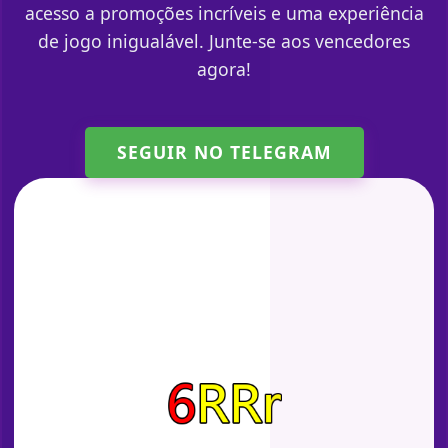
acesso a promoções incríveis e uma experiência
de jogo inigualável. Junte-se aos vencedores
agora!
SEGUIR NO TELEGRAM