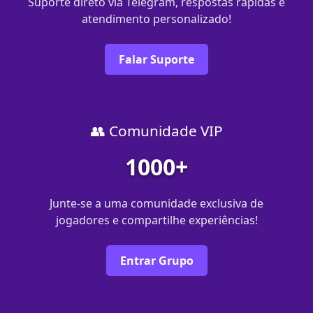
Suporte direto via Telegram, respostas rápidas e
atendimento personalizado!
Falar Suporte
👥 Comunidade VIP
1000+
Junte-se a uma comunidade exclusiva de
jogadores e compartilhe experiências!
Entrar Grupo