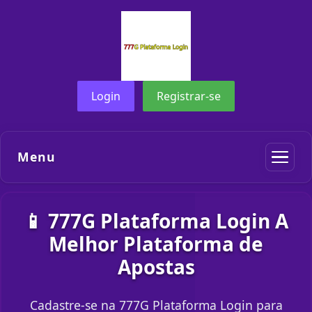
Login
Registrar-se
Menu
📱 777G Plataforma Login A
Melhor Plataforma de
Apostas
Cadastre-se na 777G Plataforma Login para