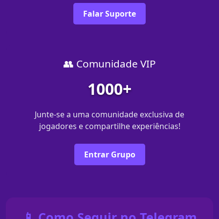
Falar Suporte
👥 Comunidade VIP
1000+
Junte-se a uma comunidade exclusiva de
jogadores e compartilhe experiências!
Entrar Grupo
📱 Como Seguir no Telegram