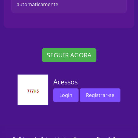
automaticamente
SEGUIR AGORA
Acessos
Login
Registrar-se