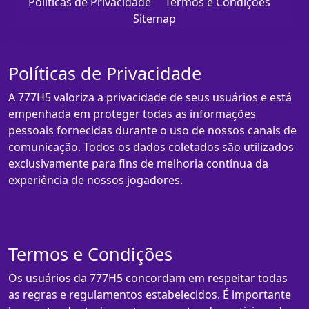
Políticas de Privacidade
Termos e Condições
Sitemap
Políticas de Privacidade
A 777H5 valoriza a privacidade de seus usuários e está
empenhada em proteger todas as informações
pessoais fornecidas durante o uso de nossos canais de
comunicação. Todos os dados coletados são utilizados
exclusivamente para fins de melhoria contínua da
experiência de nossos jogadores.
Termos e Condições
Os usuários da 777H5 concordam em respeitar todas
as regras e regulamentos estabelecidos. É importante