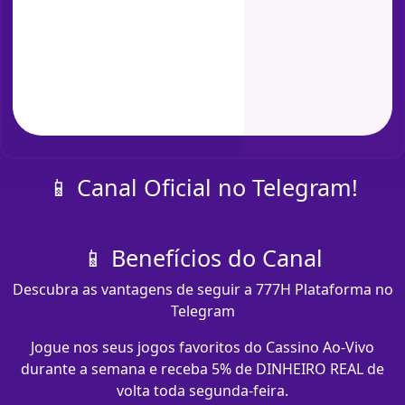
📱 Canal Oficial no Telegram!
📱 Benefícios do Canal
Descubra as vantagens de seguir a 777H Plataforma no
Telegram
Jogue nos seus jogos favoritos do Cassino Ao-Vivo
durante a semana e receba 5% de DINHEIRO REAL de
volta toda segunda-feira.