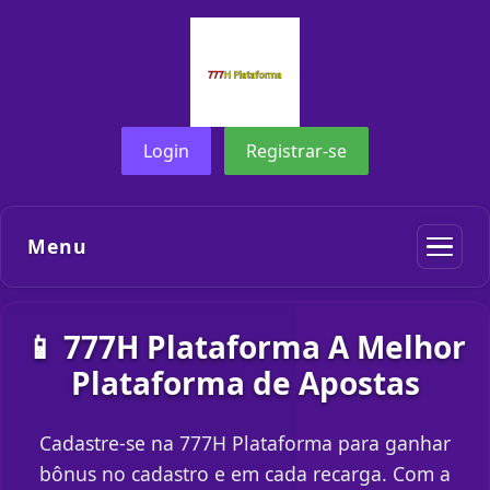
Login
Registrar-se
Menu
📱 777H Plataforma A Melhor
Plataforma de Apostas
Cadastre-se na 777H Plataforma para ganhar
bônus no cadastro e em cada recarga. Com a