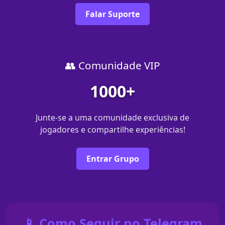
Falar Suporte
👥 Comunidade VIP
1000+
Junte-se a uma comunidade exclusiva de
jogadores e compartilhe experiências!
Entrar Grupo
📱 Como Seguir no Telegram