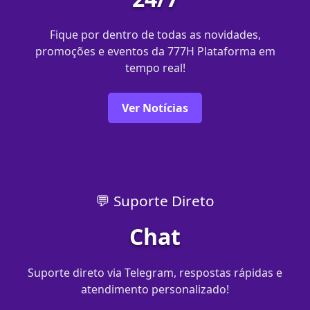
Fique por dentro de todas as novidades,
promoções e eventos da 777H Plataforma em
tempo real!
Ver Notícias
💬 Suporte Direto
Chat
Suporte direto via Telegram, respostas rápidas e
atendimento personalizado!