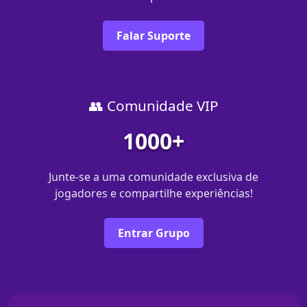
Falar Suporte
👥 Comunidade VIP
1000+
Junte-se a uma comunidade exclusiva de
jogadores e compartilhe experiências!
Entrar Grupo