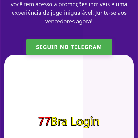
você tem acesso a promoções incríveis e uma
experiência de jogo inigualável. Junte-se aos
vencedores agora!
SEGUIR NO TELEGRAM