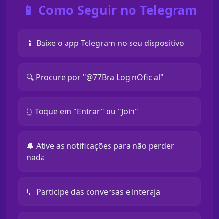
📱 Como Seguir no Telegram
📱 Baixe o app Telegram no seu dispositivo
🔍 Procure por "@77Bra LoginOficial"
👆 Toque em "Entrar" ou "Join"
🔔 Ative as notificações para não perder
nada
💬 Participe das conversas e interaja