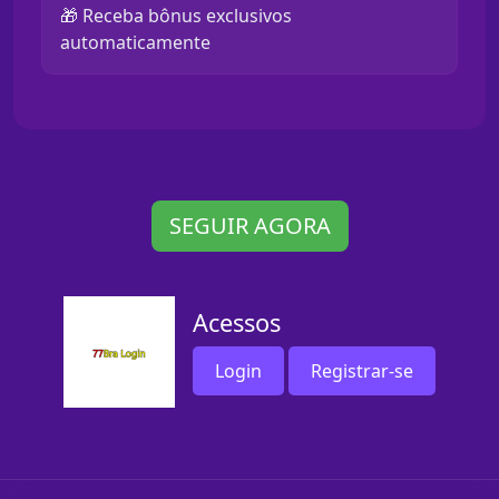
🎁 Receba bônus exclusivos
automaticamente
SEGUIR AGORA
Acessos
Login
Registrar-se