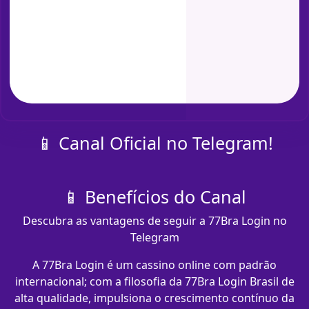
📱 Canal Oficial no Telegram!
📱 Benefícios do Canal
Descubra as vantagens de seguir a 77Bra Login no
Telegram
A 77Bra Login é um cassino online com padrão
internacional; com a filosofia da 77Bra Login Brasil de
alta qualidade, impulsiona o crescimento contínuo da