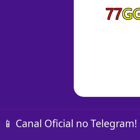
📱 Canal Oficial no Telegram!