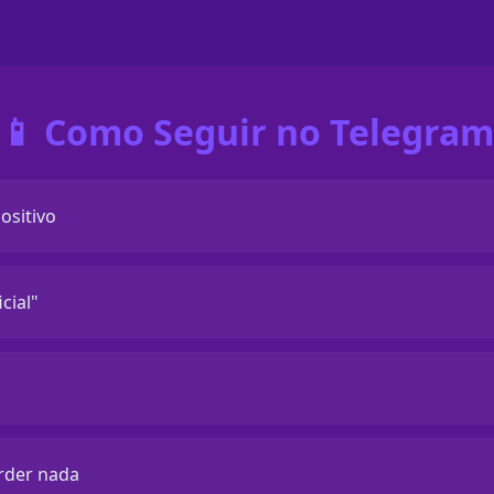
📱 Como Seguir no Telegram
ositivo
cial"
erder nada