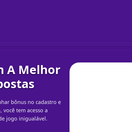
n A Melhor
postas
nhar bônus no cadastro e
, você tem acesso a
e jogo inigualável.