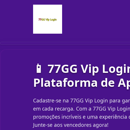
📱 77GG Vip Logi
Plataforma de A
Cadastre-se na 77GG Vip Login para ga
em cada recarga. Com a 77GG Vip Login
promoções incríveis e uma experiência d
Junte-se aos vencedores agora!