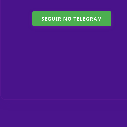
SEGUIR NO TELEGRAM