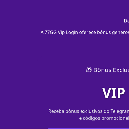
De
A 77GG Vip Login oferece bônus generos
🎁 Bônus Exclu
VIP
Receba bônus exclusivos do Telegra
e códigos promocionai