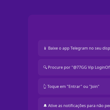
📱 Baixe o app Telegram no seu disp
🔍 Procure por "@77GG Vip LoginOfi
👆 Toque em "Entrar" ou "Join"
🔔 Ative as notificações para não p