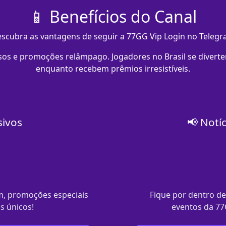
📱 Benefícios do Canal
scubra as vantagens de seguir a 77GG Vip Login no Teleg
os e promoções relâmpago. Jogadores no Brasil se diverte
enquanto recebem prêmios irresistíveis.
sivos
📢 Notí
m, promoções especiais
Fique por dentro d
s únicos!
eventos da 77