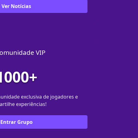
Ver Notícias
Comunidade VIP
1000+
unidade exclusiva de jogadores e
rtilhe experiências!
Entrar Grupo