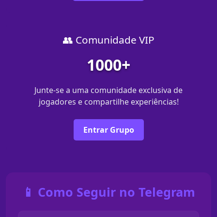
👥 Comunidade VIP
1000+
Junte-se a uma comunidade exclusiva de
jogadores e compartilhe experiências!
Entrar Grupo
📱 Como Seguir no Telegram