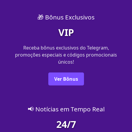
🎁 Bônus Exclusivos
VIP
Receba bônus exclusivos do Telegram,
promoções especiais e códigos promocionais
únicos!
Ver Bônus
📢 Notícias em Tempo Real
24/7