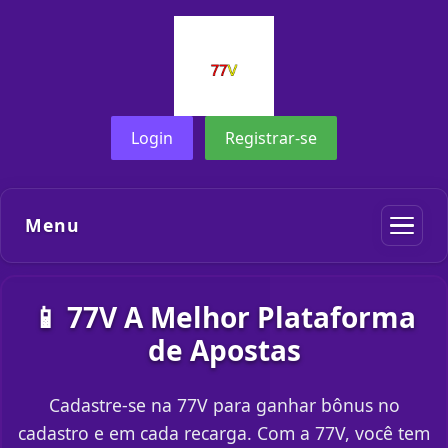
Login
Registrar-se
Menu
📱 77V A Melhor Plataforma
de Apostas
Cadastre-se na 77V para ganhar bônus no
cadastro e em cada recarga. Com a 77V, você tem