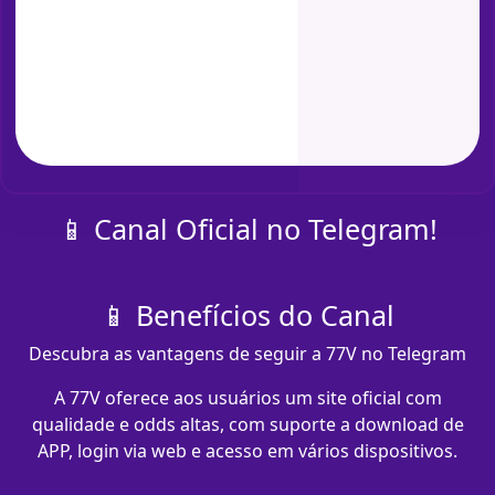
📱 Canal Oficial no Telegram!
📱 Benefícios do Canal
Descubra as vantagens de seguir a 77V no Telegram
A 77V oferece aos usuários um site oficial com
qualidade e odds altas, com suporte a download de
APP, login via web e acesso em vários dispositivos.